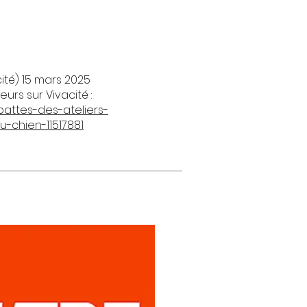
ité) 15 mars 2025
rs sur Vivacité :
-pattes-des-ateliers-
-chien-11517881