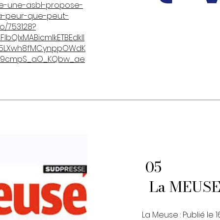
se-une-asbl-propose-
la-peur-que-peut-
o/753128?
FlbQIxMABicmlkETBEdklI
L5LXwh8fMCynppOWdK
6r9cmpS_aO_KQbw_ae
05
La MEUSE
La Meuse : Publié le 1