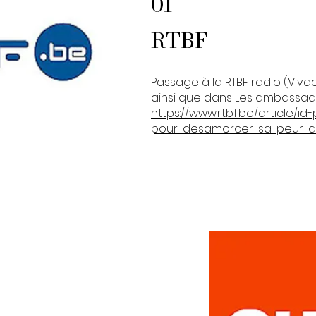
01
RTBF
Passage à la RTBF radio (Vivac
ainsi que dans Les ambassadeu
https://www.rtbf.be/article/id
pour-desamorcer-sa-peur-du