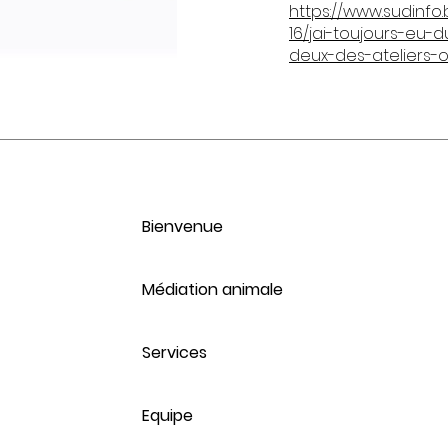
https://www.sudinfo
16/jai-toujours-eu-
deux-des-ateliers-o
Bienvenue
Médiation animale
Services
Equipe