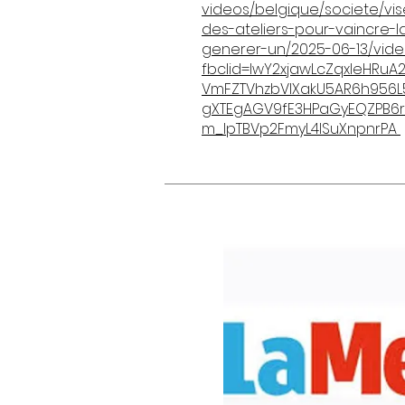
videos/belgique/societe/vi
des-ateliers-pour-vaincre-
generer-un/2025-06-13/vide
fbclid=IwY2xjawLcZqxleHRuA2
VmFZTVhzbVlXakU5AR6h956
gXTEgAGV9fE3HPaGyEQZPB
m_lpTBVp2FmyL4ISuXnpnrPA