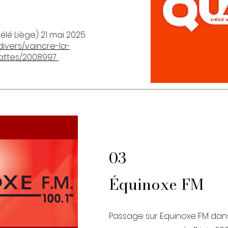
lé Liège) 21 mai 2025
divers/vaincre-la-
attes/2008997
03
Équinoxe FM
Passage sur Equinoxe FM dans l