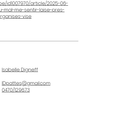
.be/id1007970/article/2025-06-
du-mal-me-sentir-laise-pres-
rganises-vise
Isabelle Digneff
IDpattes@gmail.com
0470/12.96.73