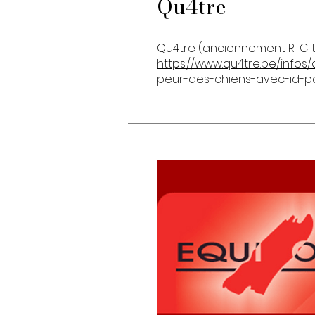
Qu4tre
Qu4tre (anciennement RTC té
https://www.qu4tre.be/infos/
peur-des-chiens-avec-id-p